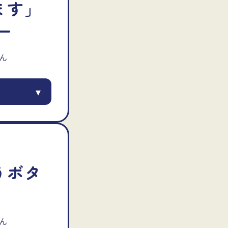
ます」
ー
ん
▾
うボタ
ん