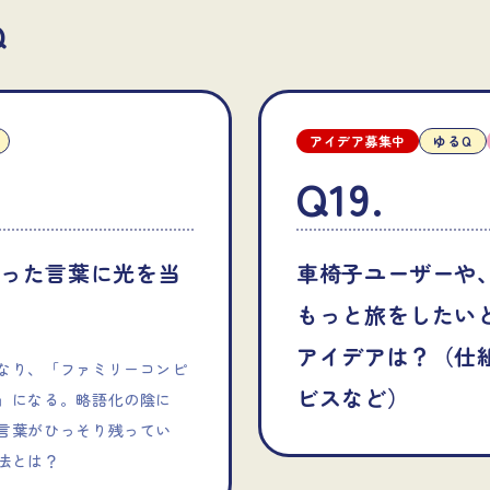
Q
アイデア募集中
ゆるQ
Q19
.
かった言葉に光を当
車椅子ユーザーや
もっと旅をしたい
アイデアは？（仕
なり、「ファミリーコンピ
ビスなど）
」になる。略語化の陰に
言葉がひっそり残ってい
法とは？