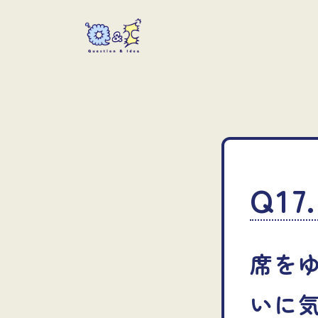
本文へ
Q17.
席を
いに