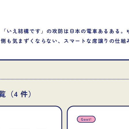
？
」「いえ結構です」の攻防は日本の電車あるある。
る側も気まずくならない、スマートな席譲りの仕組
覧（
4
件）
Goot!