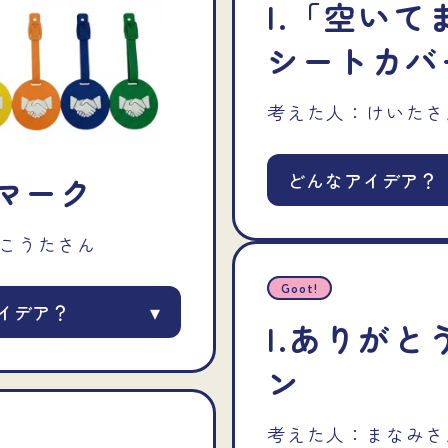
I.
「空いて
シートカバ
考えた人：
けいた
さ
どんなアイデア？
マーク
こうた
さん
Goot!
▾
イデア？
I.
ありがと
ン
考えた人：
まなみ
さ