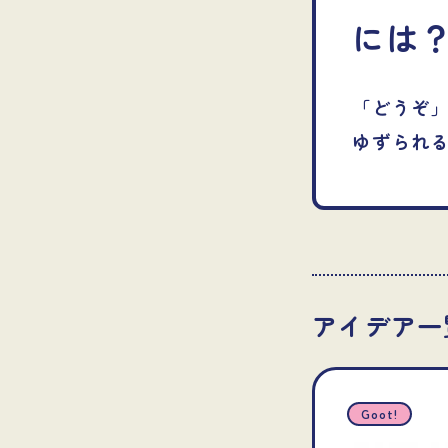
には
「どうぞ
ゆずられ
アイデア一
Goot!