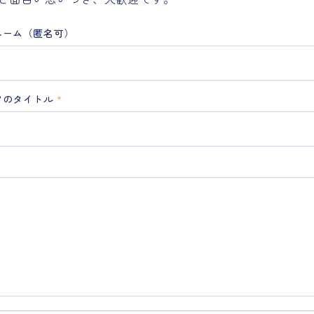
ネーム（匿名可）
アのタイトル
*