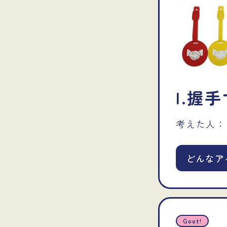
I.
握手
考えた人：
どんなア
Goot!