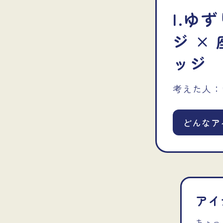
I.
ゆず
ジ ×
ッジ
考えた人：
どんなア
アイ
ちょっ