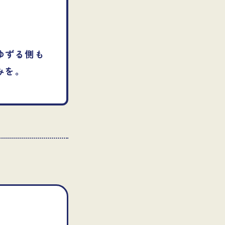
ゆずる側も
みを。