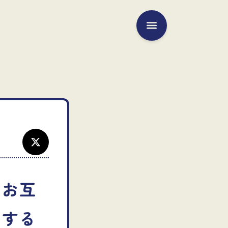
メニュー
、お互
ンする